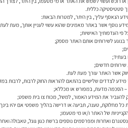
ו רוכש ועשוי לשמש את האתר או מי מטעמו, בין היתר, לצורך ה
רך סטטיסטיקה כללית.
ע הנאסף עליך, בין היתר, למטרות הבאות:
דע נוסף אשר באתר מאמינים שהוא עשוי לעניין אותך, מעת לעת;
 פי העדפותיך האישיות;
ר בנוגע לשירותים אותם האתר מספק;
ם;
 בעתיד;
ת שירותים חדשים;
יווק אשר האתר עורך מעת לעת.
 מידע לצדדים שלישיים בהתאם להוראות החוק לרבות, לרבות במק
 – הסכמה מדעת, במפורש או מכללא;
ק להעביר את המידע האמור, למשל, מכוח צו בית משפט;
 מחלוקת, טענה, תביעה או דרישה בהליך משפטי אם יהיו בינך וב
קנייניות של האתר ו/או מי מטעמו;
ינסטגרם ואחרות ומפרסמים נוספים ברשת כגון גוגל, טאבולה ואחרי