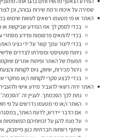
המידע הנאסף מהשירותים בהם אתה מתעניין א
שמירה על איכות ורמת שירות גבוהה, וכן לצו
האתר או מי מטעמו רשאים לעשות שימוש במיד
בכדי לספק לך את המידע שביקשת או מי
בכדי להתאים פרסומות ומידע מסחרי על
בכדי ליצור עמך קשר על ידי נציגי האת
ניתוח סטטיסטי ומסירתו לצדדים שלישיי
תפעולו של האתר ופיתוח אתרים שיוקמו
ניהול מכירות, שיווק, גיוס לקוחות והצע
בכדי לבצע סקרי לקוחות ו/או מחקרי ש
האתר יהיה רשאי להעביר מידע אישי ולהעביר
נתת לכך הסכמתך. לעניין זה ״הסכמה״
האתר ו/או מי מטעמו נדרשים על פי חו
אם הדבר יידרש, לדעת האתר, במסגרת כל
על מנת להגן על זכויותיהם המשפטיות וה
שיתוף רשתות חברתיות כגון פייסבוק, א