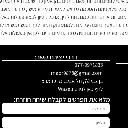
ישי לגופים וחברות שאנו נותנים בהן אמון כדי שיעבדו את המידע 
, וככל שלא ניתנה הסכמה מראש למסירת מידע אישי, מידע המועבר
וגדות או הנחזות כמנוגדות לדין, או כל ניסיון לבצע פעולות כאלה
דע הנאסף נחוצה על מנת למנוע נזק חמור לגוף המשתמש או לרכוש
פני פעילות עוינת ונחושה מצד גורמים זרים ולכן אין בפעולות אל
דרכי יצירת קשר:
077-9971833
maor9878@gmail.com
בן צבי 78
, תל אביב
, מרכז ארצי
לחץ כאן לניווט בWaze
מלא את הפרטים לקבלת שיחה חוזרת: