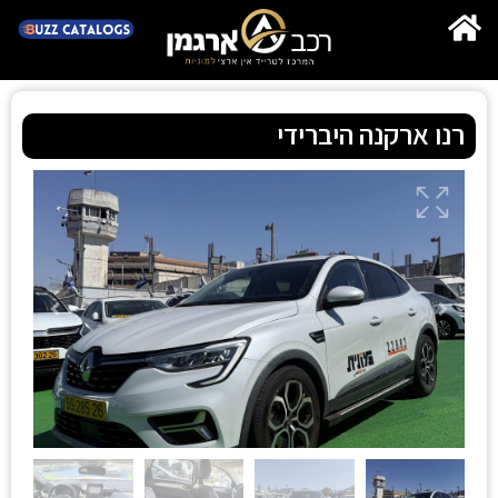
רנו ארקנה היברידי